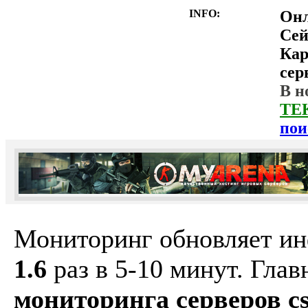
INFO:
Он
Сей
Ка
сер
В н
ТЕ
пои
Мониторинг обновляет и
1.6
раз в 5-10 минут. Гла
мониторинга серверов cs