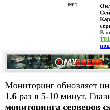
INFO:
Он
Сей
Ка
сер
В н
ТЕ
пои
Мониторинг обновляет и
1.6
раз в 5-10 минут. Гла
мониторинга серверов cs