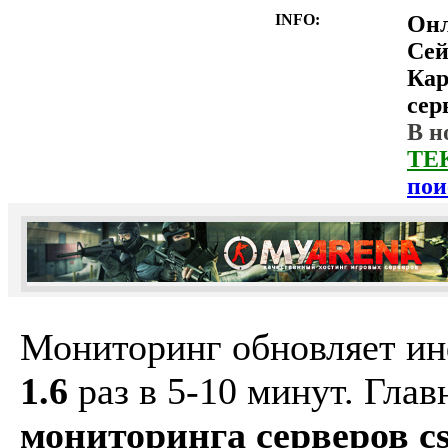
INFO:
Он
Сей
Ка
сер
В н
ТЕ
пои
Мониторинг обновляет и
1.6
раз в 5-10 минут. Гла
мониторинга серверов cs