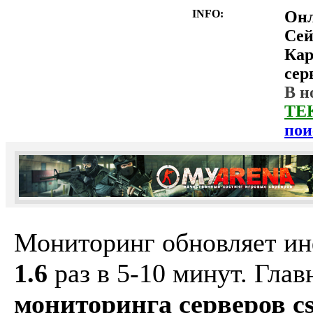
INFO:
Он
Сей
Ка
сер
В н
ТЕ
пои
Мониторинг обновляет и
1.6
раз в 5-10 минут. Гла
мониторинга серверов cs