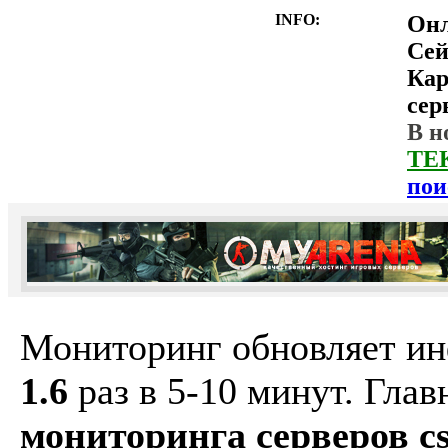
INFO:
Он
Сей
Ка
сер
В н
ТЕ
пои
Мониторинг обновляет и
1.6
раз в 5-10 минут. Гла
мониторинга серверов cs