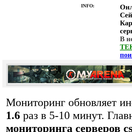
INFO:
Он
Сей
Ка
сер
В н
ТЕ
пои
Мониторинг обновляет и
1.6
раз в 5-10 минут. Гла
мониторинга серверов cs