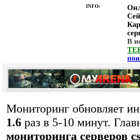
INFO:
Он
Сей
Ка
сер
В н
ТЕ
пои
Мониторинг обновляет и
1.6
раз в 5-10 минут. Гла
мониторинга серверов cs