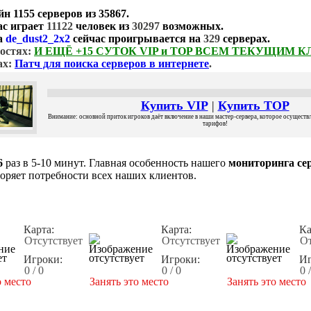
йн
1155 серверов
из
35867
.
ас играет
11122
человек из
30297
возможных.
а
de_dust2_2x2
сейчас проигрывается на
329
серверах.
остях:
И ЕЩЁ +15 СУТОК VIP и TOP ВСЕМ ТЕКУЩИМ 
ах:
Патч для поиска серверов в интернете
.
Купить VIP
|
Купить TOP
Внимание: основной приток игроков даёт включение в наши мастер-сервера, которое осуществля
тарифов!
6
раз в 5-10 минут. Главная особенность нашего
мониторинга сер
воряет потребности всех наших клиентов.
Карта:
Карта:
Ка
Отсутствует
Отсутствует
От
Игроки:
Игроки:
Иг
0 / 0
0 / 0
0 
о место
Занять это место
Занять это место