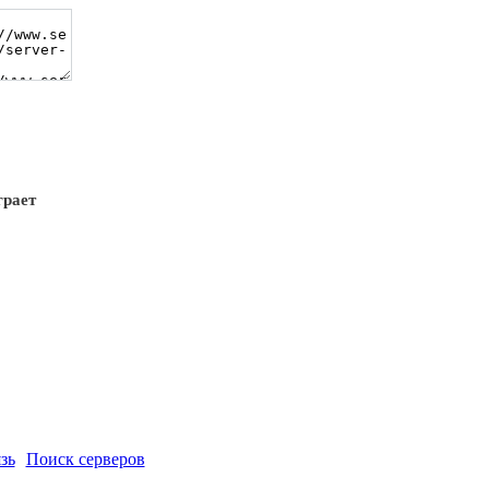
грает
зь
Поиск серверов