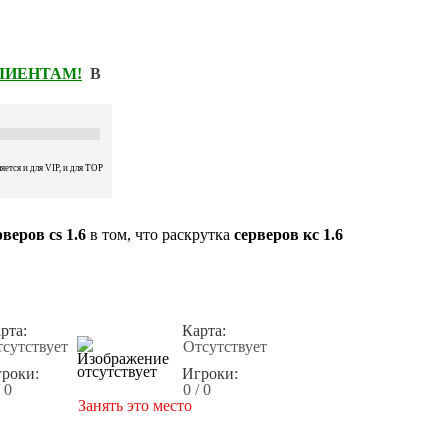
КЛИЕНТАМ!
В
ется и для VIP, и для TOP
веров cs 1.6
в том, что раскрутка
серверов кс 1.6
рта:
Карта:
сутствует
Отсутствует
роки:
Игроки:
/ 0
0 / 0
Занять это место