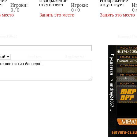
Игроки:
Игроки:
Иг
0 / 0
0 / 0
0 
о место
Занять это место
Занять это место
нер 350x20
Баннер 160
html код
Для форума