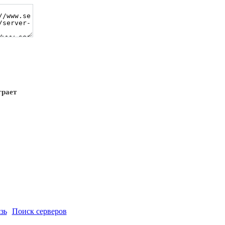
грает
зь
Поиск серверов