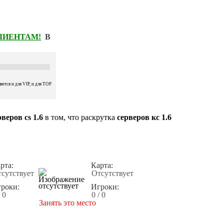
КЛИЕНТАМ!
В
ется и для VIP, и для TOP
веров cs 1.6
в том, что раскрутка
серверов кс 1.6
рта:
Карта:
сутствует
Отсутствует
роки:
Игроки:
/ 0
0 / 0
Занять это место