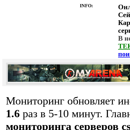
INFO:
Он
Сей
Ка
сер
В н
ТЕ
пои
Мониторинг обновляет и
1.6
раз в 5-10 минут. Гла
мониторинга серверов cs