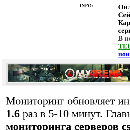
INFO:
Он
Сей
Ка
сер
В н
ТЕ
пои
Мониторинг обновляет и
1.6
раз в 5-10 минут. Гла
мониторинга серверов cs