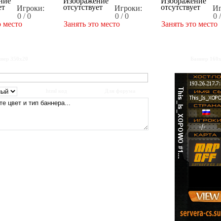
Игроки:
Игроки:
Иг
0 / 0
0 / 0
0 
о место
Занять это место
Занять это место
нер 350x20
Баннер 160
html код
Для форума