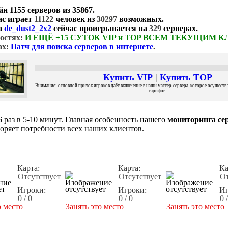
йн
1155 серверов
из
35867
.
ас играет
11122
человек из
30297
возможных.
а
de_dust2_2x2
сейчас проигрывается на
329
серверах.
остях:
И ЕЩЁ +15 СУТОК VIP и TOP ВСЕМ ТЕКУЩИМ 
ах:
Патч для поиска серверов в интернете
.
Купить VIP
|
Купить TOP
Внимание: основной приток игроков даёт включение в наши мастер-сервера, которое осуществля
тарифов!
6
раз в 5-10 минут. Главная особенность нашего
мониторинга сер
воряет потребности всех наших клиентов.
Карта:
Карта:
Ка
Отсутствует
Отсутствует
От
Игроки:
Игроки:
Иг
0 / 0
0 / 0
0 
о место
Занять это место
Занять это место