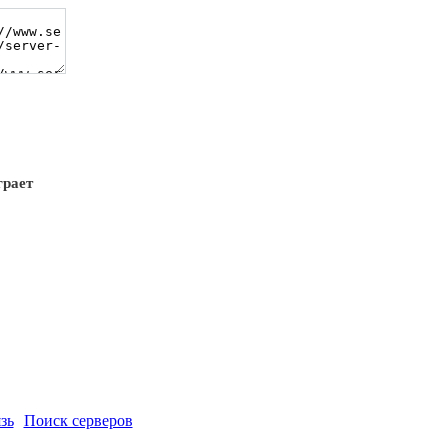
грает
зь
Поиск серверов