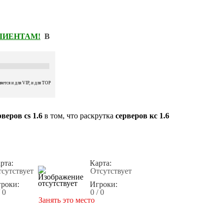
КЛИЕНТАМ!
В
ется и для VIP, и для TOP
веров cs 1.6
в том, что раскрутка
серверов кс 1.6
рта:
Карта:
сутствует
Отсутствует
роки:
Игроки:
/ 0
0 / 0
Занять это место