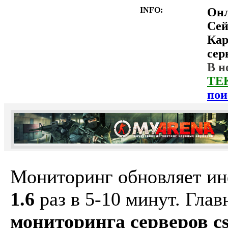
INFO:
Он
Сей
Ка
сер
В н
ТЕ
пои
Мониторинг обновляет и
1.6
раз в 5-10 минут. Гла
мониторинга серверов cs