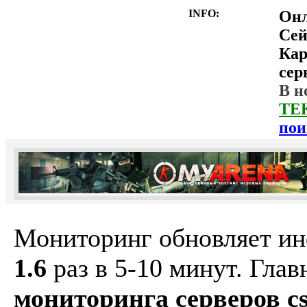
INFO:
Он
Сей
Ка
сер
В н
ТЕ
пои
Мониторинг обновляет и
1.6
раз в 5-10 минут. Гла
мониторинга серверов cs