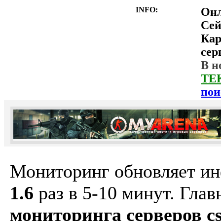
INFO:
Он
Сей
Ка
сер
В н
ТЕ
пои
Мониторинг обновляет и
1.6
раз в 5-10 минут. Гла
мониторинга серверов cs