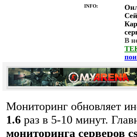
INFO:
Он
Сей
Ка
сер
В н
ТЕ
пои
Мониторинг обновляет и
1.6
раз в 5-10 минут. Гла
мониторинга серверов cs