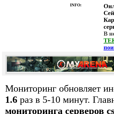
INFO:
Он
Сей
Ка
сер
В н
ТЕ
пои
Мониторинг обновляет и
1.6
раз в 5-10 минут. Гла
мониторинга серверов cs