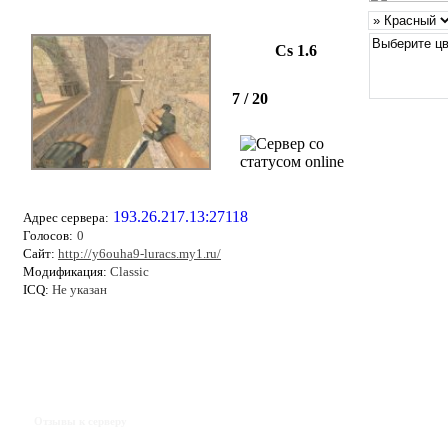
Cs 1.6
7 / 20
193.26.217.13:27118
Адрес сервера:
Голосов:
0
Сайт:
http://y6ouha9-luracs.my1.ru/
Модификация:
Classic
ICQ:
Не указан
Отзывы к серверу