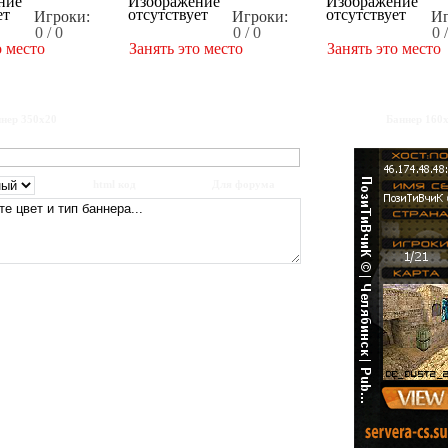
Игроки:
Игроки:
Иг
0 / 0
0 / 0
0 
о место
Занять это место
Занять это место
нер 350x20
Баннер 160
html код
Для форума