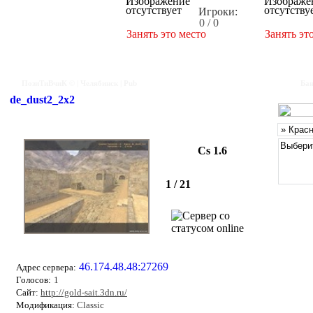
Игроки:
0 / 0
Занять это место
Занять эт
ПозиТиВчиК © | Челябинск | Pub
Бан
de_dust2_2x2
Cs 1.6
1 / 21
46.174.48.48:27269
Адрес сервера:
Голосов:
1
Сайт:
http://gold-sait.3dn.ru/
Модификация:
Classic