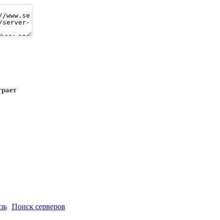
грает
зь
Поиск серверов