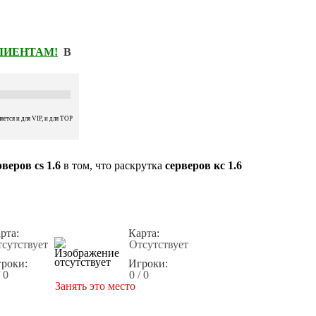
КЛИЕНТАМ!
В
ется и для VIP, и для TOP
веров cs 1.6
в том, что раскрутка
серверов кс 1.6
рта:
Карта:
сутствует
Отсутствует
роки:
Игроки:
/ 0
0 / 0
Занять это место