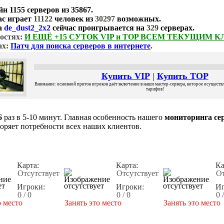
йн
1155 серверов
из
35867
.
ас играет
11122
человек из
30297
возможных.
а
de_dust2_2x2
сейчас проигрывается на
329
серверах.
остях:
И ЕЩЁ +15 СУТОК VIP и TOP ВСЕМ ТЕКУЩИМ 
ах:
Патч для поиска серверов в интернете
.
Купить VIP
|
Купить TOP
Внимание: основной приток игроков даёт включение в наши мастер-сервера, которое осуществля
тарифов!
6
раз в 5-10 минут. Главная особенность нашего
мониторинга сер
воряет потребности всех наших клиентов.
Карта:
Карта:
Ка
Отсутствует
Отсутствует
От
Игроки:
Игроки:
Иг
0 / 0
0 / 0
0 
о место
Занять это место
Занять это место