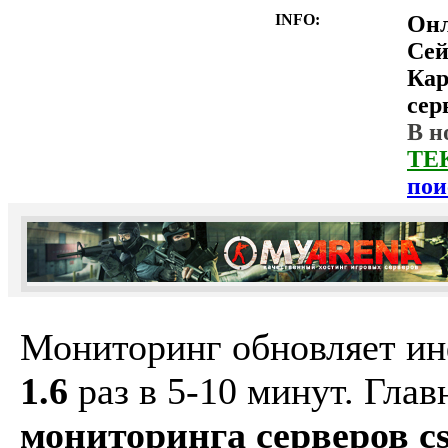
INFO:
Он
Сей
Ка
сер
В н
ТЕ
пои
Мониторинг обновляет и
1.6
раз в 5-10 минут. Гла
мониторинга серверов cs