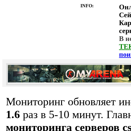
INFO:
Он
Сей
Ка
сер
В н
ТЕ
пои
Мониторинг обновляет и
1.6
раз в 5-10 минут. Гла
мониторинга серверов cs