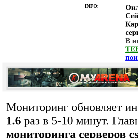
INFO:
Он
Сей
Ка
сер
В н
ТЕ
пои
Мониторинг обновляет и
1.6
раз в 5-10 минут. Гла
мониторинга серверов cs