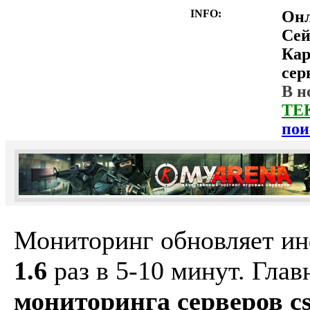
INFO:
Он
Сей
Ка
сер
В н
ТЕ
пои
Мониторинг обновляет и
1.6
раз в 5-10 минут. Гла
мониторинга серверов cs