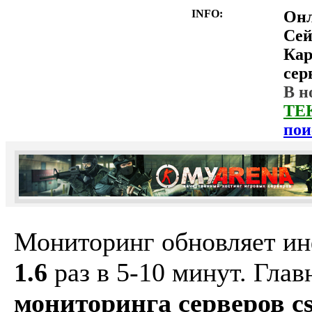
INFO:
Он
Сей
Ка
сер
В н
ТЕ
пои
Мониторинг обновляет и
1.6
раз в 5-10 минут. Гла
мониторинга серверов cs