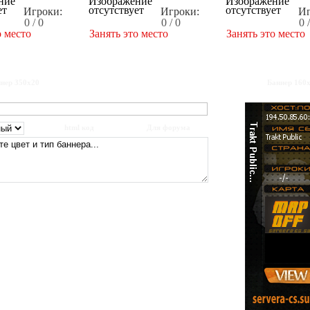
Игроки:
Игроки:
Иг
0 / 0
0 / 0
0 
о место
Занять это место
Занять это место
нер 350x20
Баннер 160
html код
Для форума