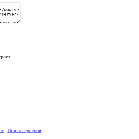
грает
зь
Поиск серверов