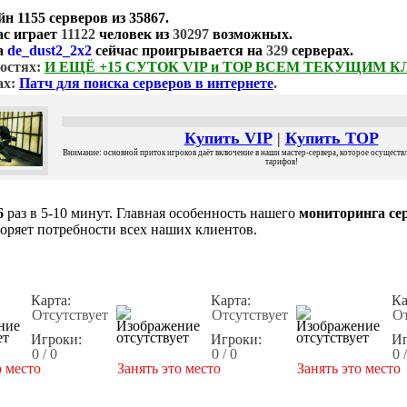
йн
1155 серверов
из
35867
.
ас играет
11122
человек из
30297
возможных.
а
de_dust2_2x2
сейчас проигрывается на
329
серверах.
остях:
И ЕЩЁ +15 СУТОК VIP и TOP ВСЕМ ТЕКУЩИМ 
ах:
Патч для поиска серверов в интернете
.
Купить VIP
|
Купить TOP
Внимание: основной приток игроков даёт включение в наши мастер-сервера, которое осуществля
тарифов!
6
раз в 5-10 минут. Главная особенность нашего
мониторинга сер
воряет потребности всех наших клиентов.
Карта:
Карта:
Ка
Отсутствует
Отсутствует
От
Игроки:
Игроки:
Иг
0 / 0
0 / 0
0 
о место
Занять это место
Занять это место