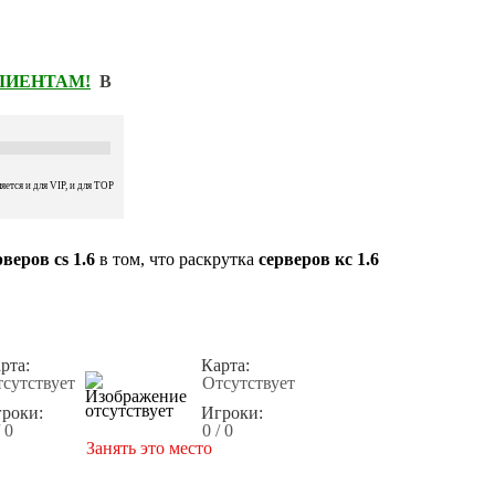
КЛИЕНТАМ!
В
ется и для VIP, и для TOP
веров cs 1.6
в том, что раскрутка
серверов кс 1.6
рта:
Карта:
сутствует
Отсутствует
роки:
Игроки:
/ 0
0 / 0
Занять это место