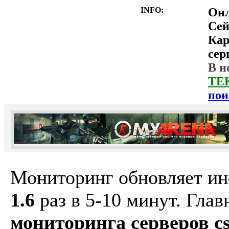
INFO:
Он
Сей
Ка
сер
В н
ТЕ
пои
Мониторинг обновляет и
1.6
раз в 5-10 минут. Гла
мониторинга серверов cs