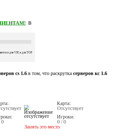
КЛИЕНТАМ!
В
ется и для VIP, и для TOP
веров cs 1.6
в том, что раскрутка
серверов кс 1.6
рта:
Карта:
сутствует
Отсутствует
роки:
Игроки:
/ 0
0 / 0
Занять это место