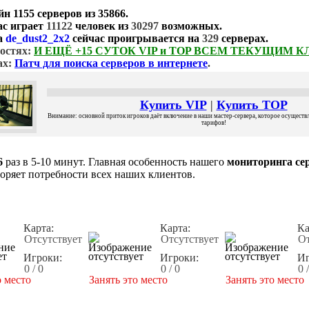
йн
1155 серверов
из
35866
.
ас играет
11122
человек из
30297
возможных.
а
de_dust2_2x2
сейчас проигрывается на
329
серверах.
остях:
И ЕЩЁ +15 СУТОК VIP и TOP ВСЕМ ТЕКУЩИМ 
ах:
Патч для поиска серверов в интернете
.
Купить VIP
|
Купить TOP
Внимание: основной приток игроков даёт включение в наши мастер-сервера, которое осуществля
тарифов!
6
раз в 5-10 минут. Главная особенность нашего
мониторинга сер
воряет потребности всех наших клиентов.
Карта:
Карта:
Ка
Отсутствует
Отсутствует
От
Игроки:
Игроки:
Иг
0 / 0
0 / 0
0 
о место
Занять это место
Занять это место