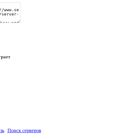
грает
зь
Поиск серверов