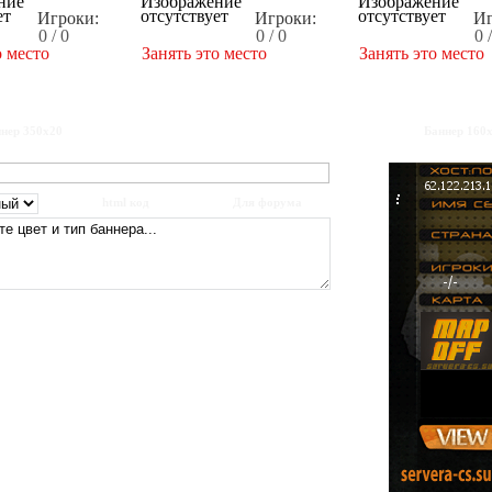
Игроки:
Игроки:
Иг
0 / 0
0 / 0
0 
о место
Занять это место
Занять это место
нер 350x20
Баннер 160
html код
Для форума