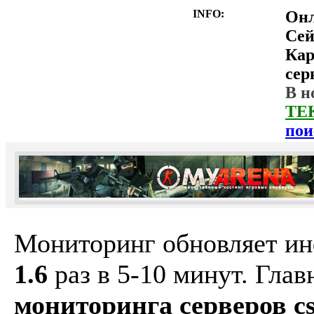
INFO:
Он
Сей
Ка
сер
В н
ТЕ
пои
Мониторинг обновляет и
1.6
раз в 5-10 минут. Гла
мониторинга серверов cs