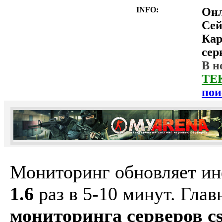
INFO:
Он
Сей
Ка
сер
В н
ТЕ
пои
Мониторинг обновляет и
1.6
раз в 5-10 минут. Гла
мониторинга серверов cs