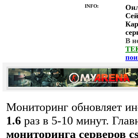
INFO:
Он
Сей
Ка
сер
В н
ТЕ
пои
Мониторинг обновляет и
1.6
раз в 5-10 минут. Гла
мониторинга серверов cs