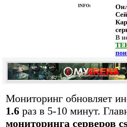
INFO:
Он
Сей
Ка
сер
В н
ТЕ
пои
Мониторинг обновляет и
1.6
раз в 5-10 минут. Гла
мониторинга серверов cs