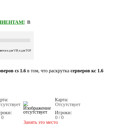
КЛИЕНТАМ!
В
ется и для VIP, и для TOP
веров cs 1.6
в том, что раскрутка
серверов кс 1.6
рта:
Карта:
сутствует
Отсутствует
роки:
Игроки:
/ 0
0 / 0
Занять это место