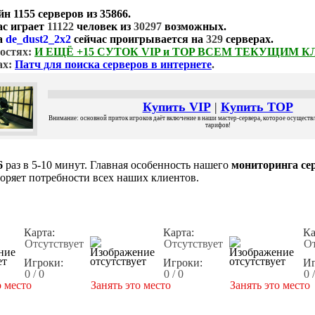
йн
1155 серверов
из
35866
.
ас играет
11122
человек из
30297
возможных.
а
de_dust2_2x2
сейчас проигрывается на
329
серверах.
остях:
И ЕЩЁ +15 СУТОК VIP и TOP ВСЕМ ТЕКУЩИМ 
ах:
Патч для поиска серверов в интернете
.
Купить VIP
|
Купить TOP
Внимание: основной приток игроков даёт включение в наши мастер-сервера, которое осуществля
тарифов!
6
раз в 5-10 минут. Главная особенность нашего
мониторинга сер
воряет потребности всех наших клиентов.
Карта:
Карта:
Ка
Отсутствует
Отсутствует
От
Игроки:
Игроки:
Иг
0 / 0
0 / 0
0 
о место
Занять это место
Занять это место