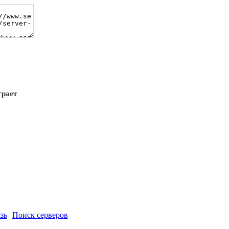
грает
зь
Поиск серверов