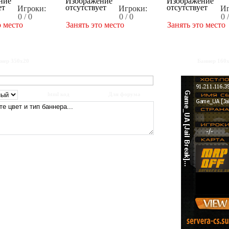
Игроки:
Игроки:
Иг
0 / 0
0 / 0
0 
о место
Занять это место
Занять это место
нер 350x20
Баннер 160
html код
Для форума