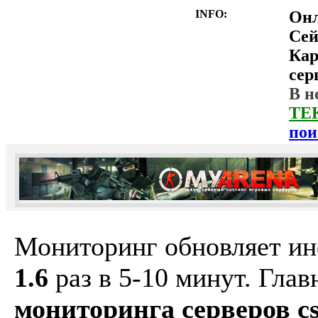
INFO:
Он
Сей
Ка
сер
В н
ТЕ
пои
Мониторинг обновляет и
1.6
раз в 5-10 минут. Гла
мониторинга серверов cs