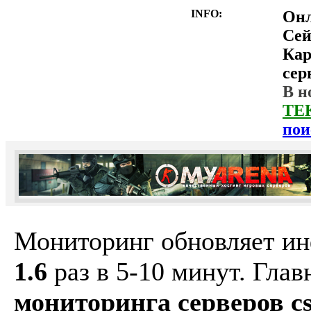
INFO:
Он
Сей
Ка
сер
В н
ТЕ
пои
Мониторинг обновляет и
1.6
раз в 5-10 минут. Гла
мониторинга серверов cs