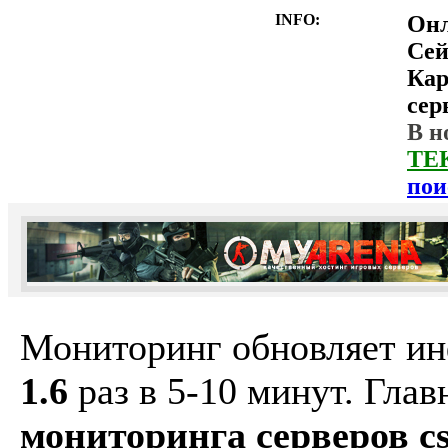
INFO:
Он
Сей
Ка
сер
В н
ТЕ
пои
Мониторинг обновляет и
1.6
раз в 5-10 минут. Гла
мониторинга серверов cs