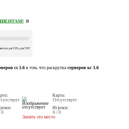
КЛИЕНТАМ!
В
ется и для VIP, и для TOP
веров cs 1.6
в том, что раскрутка
серверов кс 1.6
рта:
Карта:
сутствует
Отсутствует
роки:
Игроки:
/ 0
0 / 0
Занять это место