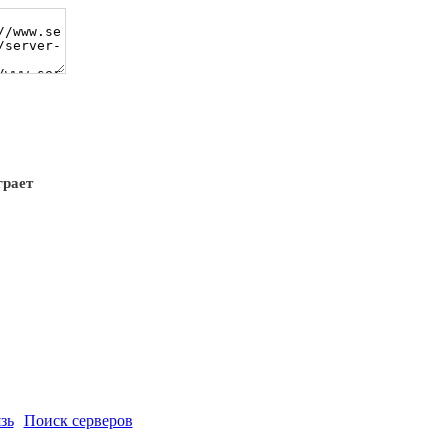
грает
зь
Поиск серверов