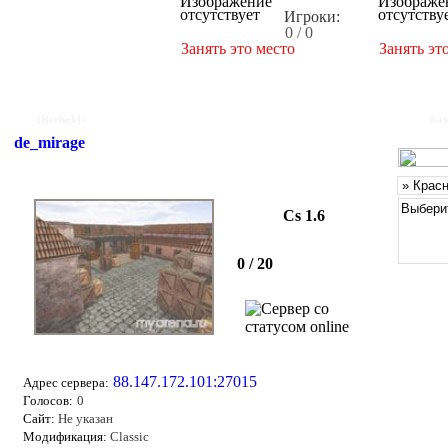
Игроки:
0 / 0
Занять это место
Занять эт
<[Reebok]>
Бан
de_mirage
Cs 1.6
0 / 20
88.147.172.101:27015
Адрес сервера:
Голосов:
0
Сайт:
Не указан
Модификация:
Classic