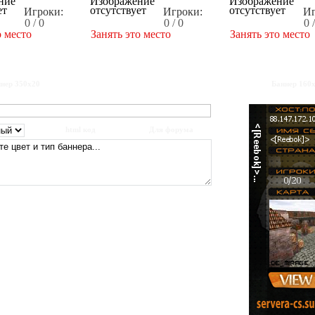
Игроки:
Игроки:
Иг
0 / 0
0 / 0
0 
о место
Занять это место
Занять это место
нер 350x20
Баннер 160
html код
Для форума