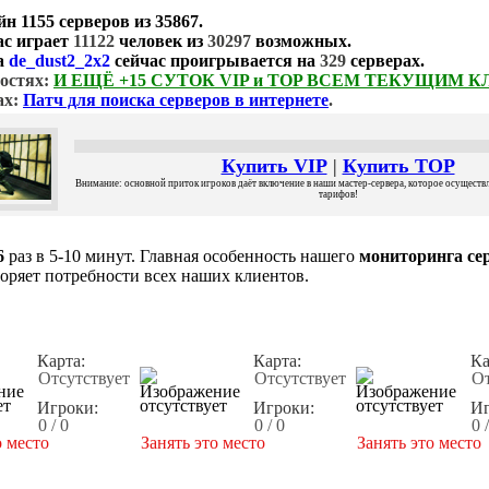
йн
1155 серверов
из
35867
.
ас играет
11122
человек из
30297
возможных.
а
de_dust2_2x2
сейчас проигрывается на
329
серверах.
остях:
И ЕЩЁ +15 СУТОК VIP и TOP ВСЕМ ТЕКУЩИМ 
ах:
Патч для поиска серверов в интернете
.
Купить VIP
|
Купить TOP
Внимание: основной приток игроков даёт включение в наши мастер-сервера, которое осуществля
тарифов!
6
раз в 5-10 минут. Главная особенность нашего
мониторинга сер
воряет потребности всех наших клиентов.
Карта:
Карта:
Ка
Отсутствует
Отсутствует
От
Игроки:
Игроки:
Иг
0 / 0
0 / 0
0 
о место
Занять это место
Занять это место