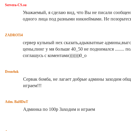
Servera-CS.su
Уважаемый, я сделаю вид, что Вы не писали сообщен
одного лица под разными никнеймами. Не позорьтес
ZADROTi4
сервер кульный нех сказать,адыкватные админы,выг
цены,пинг у мя больше 40_50 не поднимался ........ п
соглашусь с коментами)))))))0_о
Dron4uk
Сервак бомба, не лагает добрые админы заходим общ
играем!!!
Adm. BaHDuT
Админка по 100р Заходим и играем