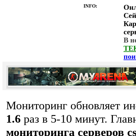
INFO:
Он
Сей
Ка
сер
В н
ТЕ
пои
Мониторинг обновляет и
1.6
раз в 5-10 минут. Гла
мониторинга серверов cs