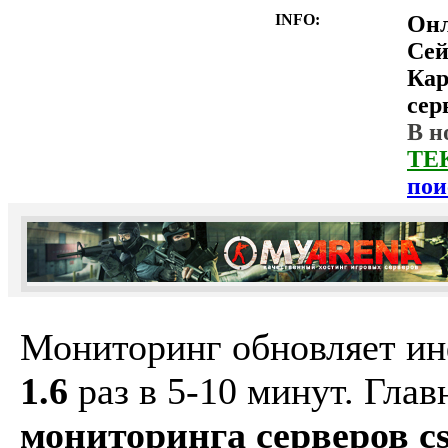
INFO:
Он
Сей
Ка
сер
В н
ТЕ
пои
Мониторинг обновляет и
1.6
раз в 5-10 минут. Гла
мониторинга серверов cs