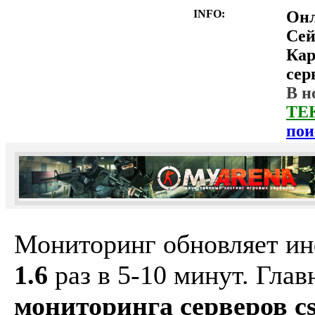
INFO:
Он
Сей
Ка
сер
В н
ТЕ
пои
Мониторинг обновляет и
1.6
раз в 5-10 минут. Гла
мониторинга серверов cs