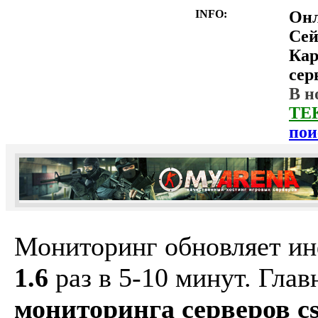
INFO:
Он
Сей
Ка
сер
В н
ТЕ
пои
Мониторинг обновляет и
1.6
раз в 5-10 минут. Гла
мониторинга серверов cs