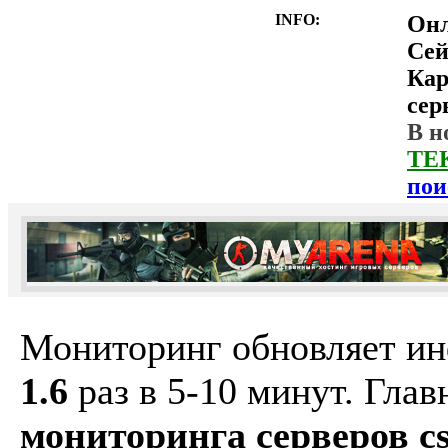
INFO:
Он
Сей
Ка
сер
В н
ТЕ
пои
Мониторинг обновляет и
1.6
раз в 5-10 минут. Гла
мониторинга серверов cs