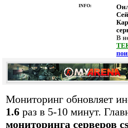
INFO:
Он
Сей
Ка
сер
В н
ТЕ
пои
Мониторинг обновляет и
1.6
раз в 5-10 минут. Гла
мониторинга серверов cs