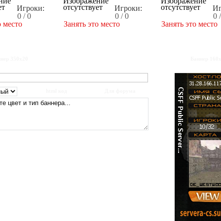
Игроки:
Игроки:
Иг
0 / 0
0 / 0
0 
о место
Занять это место
Занять это место
нер 350x20
Баннер 160
html код
Для форума