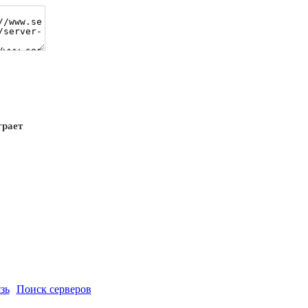
грает
зь
Поиск серверов