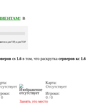
КЛИЕНТАМ!
В
ется и для VIP, и для TOP
веров cs 1.6
в том, что раскрутка
серверов кс 1.6
рта:
Карта:
сутствует
Отсутствует
роки:
Игроки:
/ 0
0 / 0
Занять это место