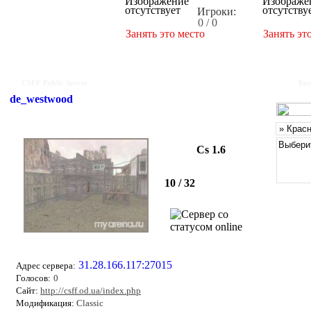
Игроки:
0 / 0
Занять это место
Занять эт
CSFF Public Server
Бан
de_westwood
Cs 1.6
10 / 32
31.28.166.117:27015
Адрес сервера:
Голосов:
0
Сайт:
http://csff.od.ua/index.php
Модификация:
Classic