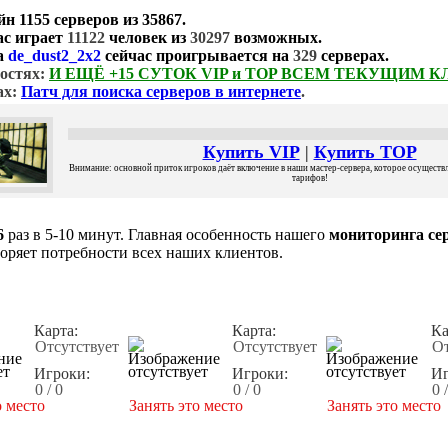
йн
1155 серверов
из
35867
.
ас играет
11122
человек из
30297
возможных.
а
de_dust2_2x2
сейчас проигрывается на
329
серверах.
остях:
И ЕЩЁ +15 СУТОК VIP и TOP ВСЕМ ТЕКУЩИМ 
ах:
Патч для поиска серверов в интернете
.
Купить VIP
|
Купить TOP
Внимание: основной приток игроков даёт включение в наши мастер-сервера, которое осуществля
тарифов!
6
раз в 5-10 минут. Главная особенность нашего
мониторинга сер
воряет потребности всех наших клиентов.
Карта:
Карта:
Ка
Отсутствует
Отсутствует
От
Игроки:
Игроки:
Иг
0 / 0
0 / 0
0 
о место
Занять это место
Занять это место