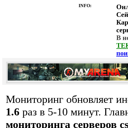
INFO:
Он
Сей
Ка
сер
В н
ТЕ
пои
Мониторинг обновляет и
1.6
раз в 5-10 минут. Гла
мониторинга серверов cs