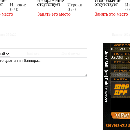
Игроки:
Игроки:
Иг
0 / 0
0 / 0
0 
о место
Занять это место
Занять это место
нер 350x20
Баннер 160
html код
Для форума