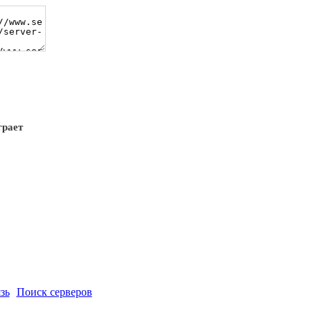
грает
зь
Поиск серверов