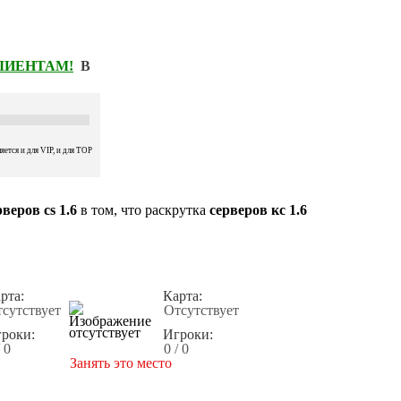
КЛИЕНТАМ!
В
ется и для VIP, и для TOP
веров cs 1.6
в том, что раскрутка
серверов кс 1.6
рта:
Карта:
сутствует
Отсутствует
роки:
Игроки:
/ 0
0 / 0
Занять это место