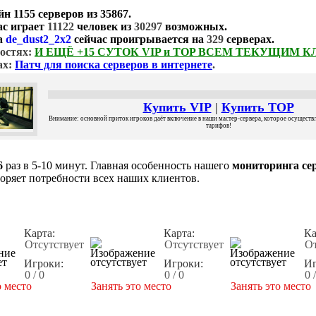
йн
1155 серверов
из
35867
.
ас играет
11122
человек из
30297
возможных.
а
de_dust2_2x2
сейчас проигрывается на
329
серверах.
остях:
И ЕЩЁ +15 СУТОК VIP и TOP ВСЕМ ТЕКУЩИМ 
ах:
Патч для поиска серверов в интернете
.
Купить VIP
|
Купить TOP
Внимание: основной приток игроков даёт включение в наши мастер-сервера, которое осуществля
тарифов!
6
раз в 5-10 минут. Главная особенность нашего
мониторинга сер
воряет потребности всех наших клиентов.
Карта:
Карта:
Ка
Отсутствует
Отсутствует
От
Игроки:
Игроки:
Иг
0 / 0
0 / 0
0 
о место
Занять это место
Занять это место