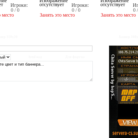
Игроки:
Игроки:
Иг
0 / 0
0 / 0
0 
о место
Занять это место
Занять это место
нер 350x20
Баннер 160
html код
Для форума