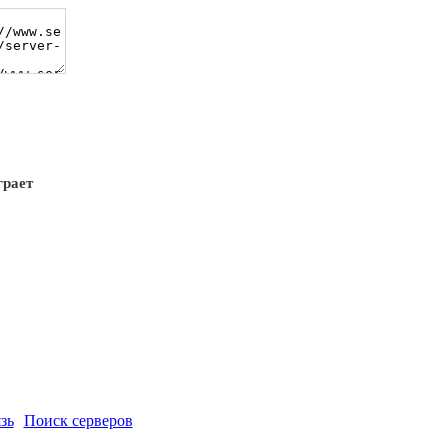
грает
зь
Поиск серверов