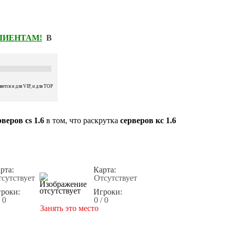
КЛИЕНТАМ!
В
ется и для VIP, и для TOP
веров cs 1.6
в том, что раскрутка
серверов кс 1.6
рта:
Карта:
сутствует
Отсутствует
роки:
Игроки:
/ 0
0 / 0
Занять это место