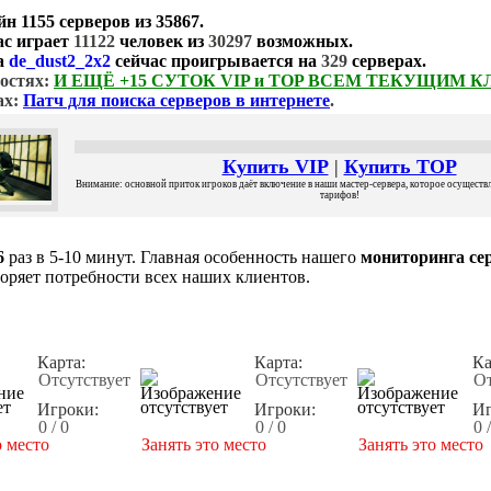
йн
1155 серверов
из
35867
.
ас играет
11122
человек из
30297
возможных.
а
de_dust2_2x2
сейчас проигрывается на
329
серверах.
остях:
И ЕЩЁ +15 СУТОК VIP и TOP ВСЕМ ТЕКУЩИМ 
ах:
Патч для поиска серверов в интернете
.
Купить VIP
|
Купить TOP
Внимание: основной приток игроков даёт включение в наши мастер-сервера, которое осуществля
тарифов!
6
раз в 5-10 минут. Главная особенность нашего
мониторинга сер
воряет потребности всех наших клиентов.
Карта:
Карта:
Ка
Отсутствует
Отсутствует
От
Игроки:
Игроки:
Иг
0 / 0
0 / 0
0 
о место
Занять это место
Занять это место