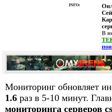
INFO:
Он
Сей
Ка
сер
В н
ТЕ
пои
Мониторинг обновляет и
1.6
раз в 5-10 минут. Гла
мониторинга серверов cs