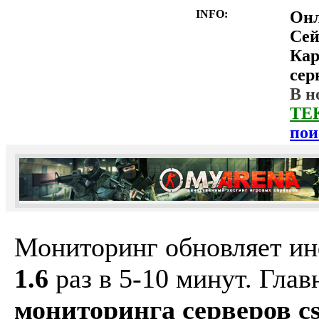
INFO:
Он
Сей
Ка
сер
В н
ТЕ
пои
Мониторинг обновляет и
1.6
раз в 5-10 минут. Гла
мониторинга серверов cs