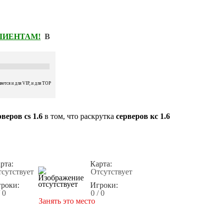
КЛИЕНТАМ!
В
ется и для VIP, и для TOP
веров cs 1.6
в том, что раскрутка
серверов кс 1.6
рта:
Карта:
сутствует
Отсутствует
роки:
Игроки:
/ 0
0 / 0
Занять это место