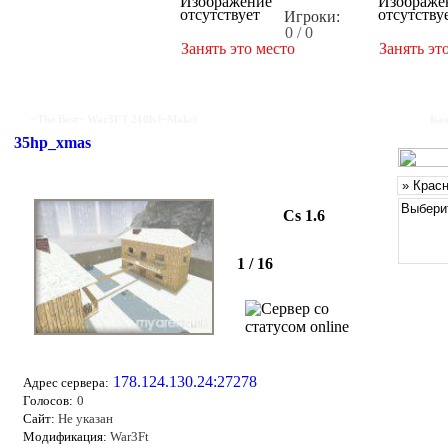
Игроки:
0 / 0
Занять это место
Занять эт
~The Best~ War3FT 210lvl~Makci
Бан
35hp_xmas
Cs 1.6
1 / 16
178.124.130.24:27278
Адрес сервера:
Голосов:
0
Сайт:
Не указан
Модификация:
War3Ft