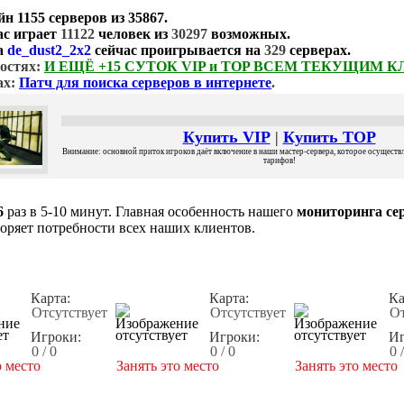
йн
1155 серверов
из
35867
.
ас играет
11122
человек из
30297
возможных.
а
de_dust2_2x2
сейчас проигрывается на
329
серверах.
остях:
И ЕЩЁ +15 СУТОК VIP и TOP ВСЕМ ТЕКУЩИМ 
ах:
Патч для поиска серверов в интернете
.
Купить VIP
|
Купить TOP
Внимание: основной приток игроков даёт включение в наши мастер-сервера, которое осуществля
тарифов!
6
раз в 5-10 минут. Главная особенность нашего
мониторинга сер
воряет потребности всех наших клиентов.
Карта:
Карта:
Ка
Отсутствует
Отсутствует
От
Игроки:
Игроки:
Иг
0 / 0
0 / 0
0 
о место
Занять это место
Занять это место