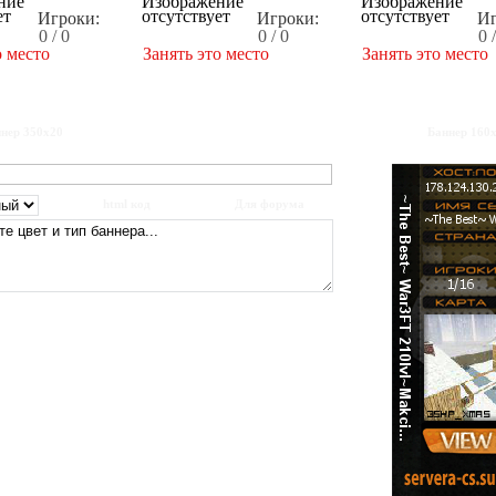
Игроки:
Игроки:
Иг
0 / 0
0 / 0
0 
о место
Занять это место
Занять это место
нер 350x20
Баннер 160
html код
Для форума