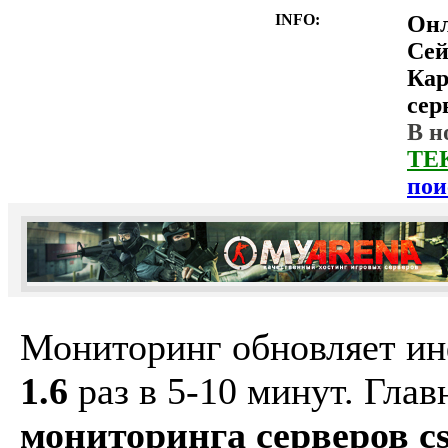
INFO:
Он
Сей
Ка
сер
В н
ТЕ
пои
Мониторинг обновляет и
1.6
раз в 5-10 минут. Гла
мониторинга серверов cs