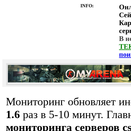
INFO:
Он
Сей
Ка
сер
В н
ТЕ
пои
Мониторинг обновляет и
1.6
раз в 5-10 минут. Гла
мониторинга серверов cs